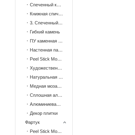
Спеченный камень
Книжная спичка спеченный камень
3. Спеченный камень для украшения обжига
Гибкий камень
ПУ каменная стеновая панель
Настенная панель ПВХ
Peel Stick Mosaic
Художественная мозаика
Натуральная камень мозаика
Медная мозаика
Сплошная алюминиевая мозаика
Алюминиевая мозаика с кожурой и наклейкой
Декор плитки
Фартук
Peel Stick Mosaic