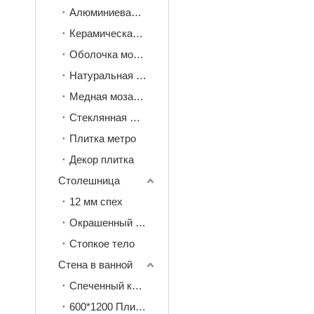
Алюминиевая мозаика с кожурой и наклейкой
Керамическая мозаика
Оболочка мозаика
Натуральная камень мозаика
Медная мозаика
Стеклянная мозаика
Плитка метро
Декор плитка
Столешница
12 мм спех
Окрашенный камень 20 мм
Стопкое тело
Стена в ванной
Спеченный камень
600*1200 Плитка