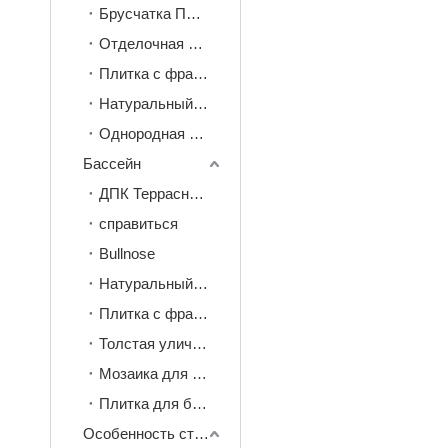
Брусчатка Плитка
Отделочная плитка для входа/выхода
Плитка с французским узором
Натуральный камень
Однородная плитка
Бассейн
ДПК Террасная доска
справиться
Bullnose
Натуральный камень
Плитка с французским узором
Толстая уличная плитка
Мозаика для бассейна
Плитка для бассейна 30*60 см
Особенность стены