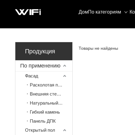
Дом
По категориям
К
Товары не найдены
Продукция
По применению
Фасад
Расколотая плитка
Внешняя стена мозаика
Натуральный камень
Гибкий камень
Панель ДПК
Открытый пол