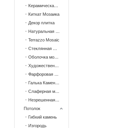
Керамическая мозаика
Киткат Мозаика
Декор плитка
Натуральная камень мозаика
Terrazzo Mosaic
Стеклянная мозаика
Оболочка мозаика
Художественная мозаика
Фарфоровая плитка мозаика
Галька Каменная мозаика
Слаферная мозаика
Незрешенная терракота мозаика
Потолок
Гибкий камень
Изгородь