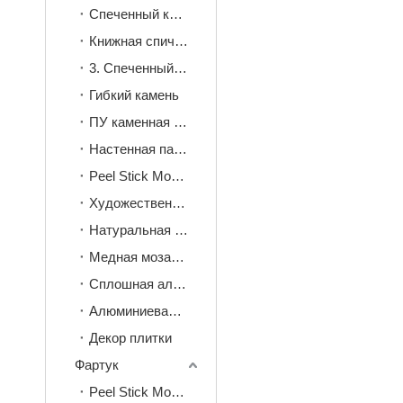
Спеченный камень
Книжная спичка спеченный камень
3. Спеченный камень для украшения обжига
Гибкий камень
ПУ каменная стеновая панель
Настенная панель ПВХ
Peel Stick Mosaic
Художественная мозаика
Натуральная камень мозаика
Медная мозаика
Сплошная алюминиевая мозаика
Алюминиевая мозаика с кожурой и наклейкой
Декор плитки
Фартук
Peel Stick Mosaic