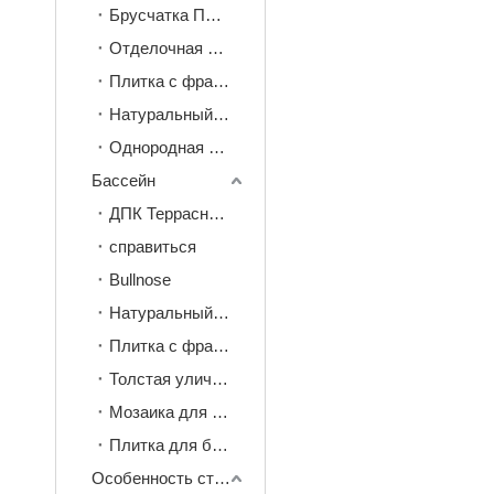
Брусчатка Плитка
Отделочная плитка для входа/выхода
Плитка с французским узором
Натуральный камень
Однородная плитка
Бассейн
ДПК Террасная доска
справиться
Bullnose
Натуральный камень
Плитка с французским узором
Толстая уличная плитка
Мозаика для бассейна
Плитка для бассейна 30*60 см
Особенность стены