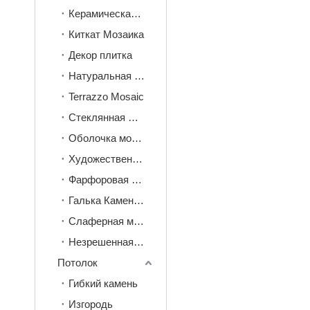
Керамическая мозаика
Киткат Мозаика
Декор плитка
Натуральная камень мозаика
Terrazzo Mosaic
Стеклянная мозаика
Оболочка мозаика
Художественная мозаика
Фарфоровая плитка мозаика
Галька Каменная мозаика
Слаферная мозаика
Незрешенная терракота мозаика
Потолок
Гибкий камень
Изгородь