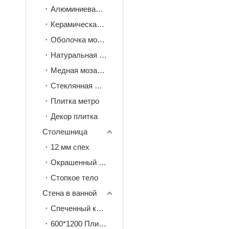
Алюминиевая мозаика с кожурой и наклейкой
Керамическая мозаика
Оболочка мозаика
Натуральная камень мозаика
Медная мозаика
Стеклянная мозаика
Плитка метро
Декор плитка
Столешница
12 мм спех
Окрашенный камень 20 мм
Стопкое тело
Стена в ванной
Спеченный камень
600*1200 Плитка