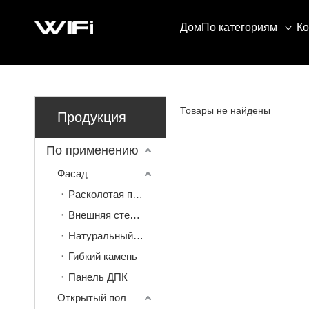
Дом
По категориям
К
Товары не найдены
Продукция
По применению
Фасад
Расколотая плитка
Внешняя стена мозаика
Натуральный камень
Гибкий камень
Панель ДПК
Открытый пол