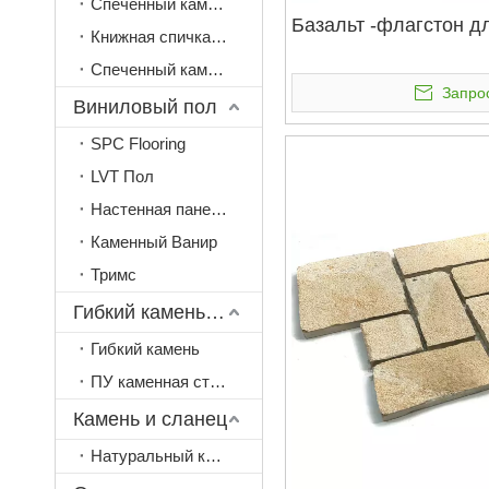
Спеченный камень 20 мм
Базальт -флагстон д
Книжная спичка спеченный камень
Спеченный камень всего тела
Запро
Виниловый пол
SPC Flooring
LVT Пол
Настенная панель ПВХ
Каменный Ванир
Тримс
Гибкий камень и камень
Гибкий камень
ПУ каменная стеновая панель
Камень и сланец
Натуральный камень