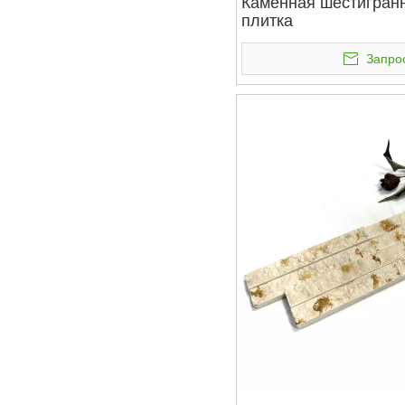
Каменная шестигран
плитка
Запро