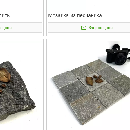
литы
Мозаика из песчаника
с цены
Запрос цены