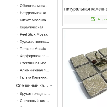
Оболочка мозаика
Натуральная каменна
Натуральная камень мозаика
Запро
Киткат Мозаика
Керамическая мозаика
Peel Stick Mosaic
Художественная мозаика
Terrazzo Mosaic
Фарфоровая плитка мозаика
Стеклянная мозаика
Алюминиевая пили и палка мозаика
Галька Каменная мозаика
Спеченный камень
Другая толщина (3 мм, 6 мм, 9 мм)
Спеченный камень 12 мм