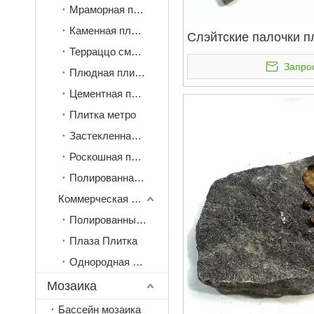
Мраморная плитка
Каменная плитка
Слэйтские палочки п
Терраццо смотрит плитка
Запро
Плюдная плитка
Цементная плитка
Плитка метро
Застекленная полированная плитка
Роскошная плитка под камень
Полированная кристаллическая плитка
Коммерческая плитка
Полированные фарфоровые плитки
Плаза Плитка
Однородная плитка
Мозаика
Бассейн мозаика