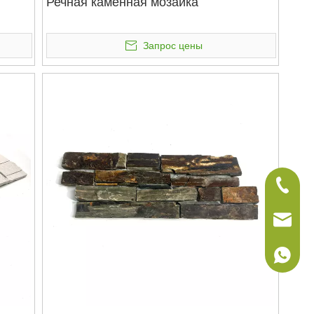
Речная каменная мозаика
Запрос цены
+86-075
sales@w
+86-186