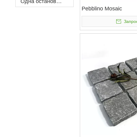
Одна остановка служба
Pebblino Mosaic
Запро