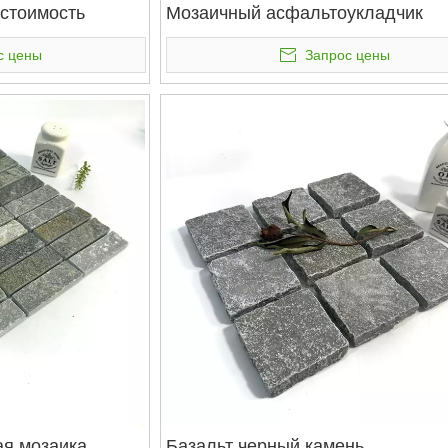
стоимость
Мозаичный асфальтоукладчик
с цены
Запрос цены
ая мозаика
Базальт черный камень