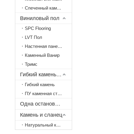
Спеченный камень всего тела
Виниловый пол
SPC Flooring
LVT Пол
Настенная панель ПВХ
Каменный Ванир
Тримс
Гибкий камень и камень
Гибкий камень
ПУ каменная стеновая панель
Одна остановка служба
Камень и сланец
Натуральный камень