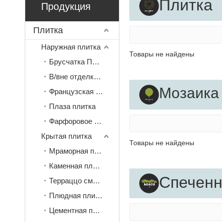
Плитка
Продукция
Плитка
Наружная плитка
Товары не найдены
Брусчатка Плитка
В/вне отделки плитки
Мозаика
Французская плитка
Плаза плитка
Фарфоровое покрытие
Крытая плитка
Товары не найдены
Мраморная плитка
Каменная плитка
Спеченн
Терраццо смотрит плитка
Плюдная плитка
Цементная плитка