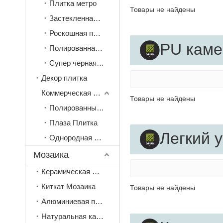
Плитка метро
Товары не найдены
Застекленная полированная плитка
Роскошная плитка под камень
PU каме
Полированная кристаллическая плитка
Супер черная плитка
Декор плитка
Коммерческая плитка
Товары не найдены
Полированные фарфоровые плитки
Плаза Плитка
Легкий 
Однородная плитка
Мозаика
Керамическая мозаика
Киткат Мозаика
Товары не найдены
Алюминиевая пили и палка мозаика
Натуральная камень мозаика