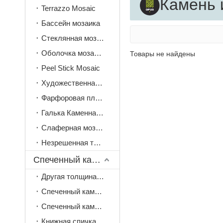
Камень 
Terrazzo Mosaic
Бассейн мозаика
Стеклянная мозаика
Оболочка мозаика
Товары не найдены
Peel Stick Mosaic
Художественная мозаика
Фарфоровая плитка мозаика
Галька Каменная мозаика
Слаферная мозаика
Незрешенная терракота мозаика
Спеченный камень
Другая толщина (3 мм, 6 мм, 9 мм)
Спеченный камень 12 мм
Спеченный камень 20 мм
Книжная спичка спеченный камень