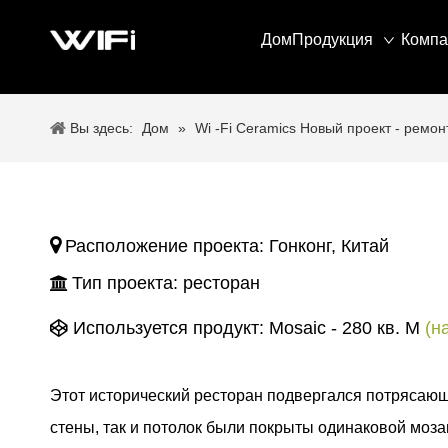
Дом
Продукция
Компа
Вы здесь:
Дом
»
Wi -Fi Ceramics Новый проект - ремон

Расположение проекта: Гонконг, Китай
Тип проекта: ресторан

Используется продукт:
Mosaic - 280 кв. М
(н

Этот исторический ресторан подвергался потрясающ
стены, так и потолок были покрыты одинаковой мо