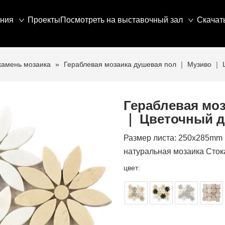
ния
Проекты
Посмотреть на выставочный зал
Скачат
камень мозаика
»
Гераблевая мозаика душевая пол ｜ Музиво ｜ Ц
Гераблевая мо
｜ Цветочный д
Размер листа: 250x285mm 
натуральная мозаика Стока
цвет: