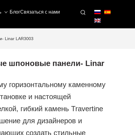
ь
Блог
Связаться с нами
- Linar LAR3003
ые шпоновые панели- Linar
му горизонтальному каменному
становке и настоящей
лкой, гибкий камень Travertine
ешение для дизайнеров и
лающих создать стильные