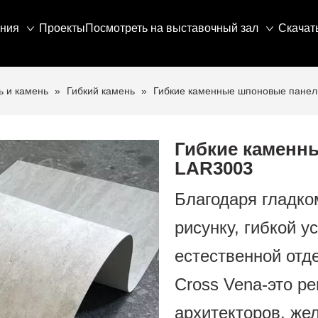
ния
Проекты
Посмотреть на выставочный зал
Скачат
ь и камень
»
Гибкий камень
»
Гибкие каменные шпоновые панели
Гибкие каменн
LAR3003
Благодаря гладко
рисунку, гибкой у
естественной отде
Cross Vena-это р
архитекторов, же