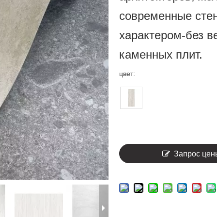
современные стен
характером-без в
каменных плит.
цвет:
Запрос цен