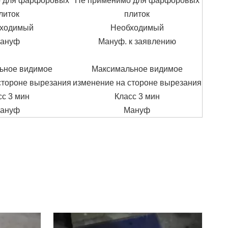
 для фарфоровых
Не применимо для фарфоровых
литок
плиток
ходимый
Необходимый
ануф
Мануф. к заявлению
ьное видимое
Максимальное видимое
стороне вырезания
изменение на стороне вырезания
сс 3 мин
Класс 3 мин
ануф
Мануф