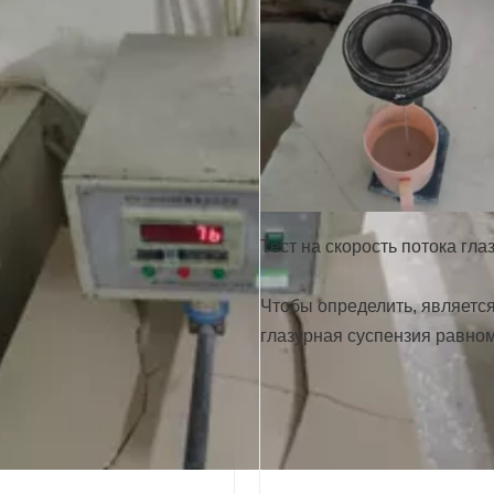
Тест на скорость потока гла
Чтобы определить, является
глазурная суспензия равно