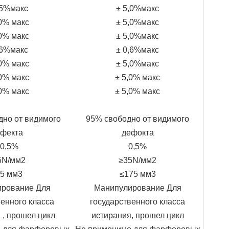
,5%макс
± 5,0%макс
,0% макс
± 5,0%макс
,0% макс
± 5,0%макс
,6%макс
± 0,6%макс
,0% макс
± 5,0%макс
,0% макс
± 5,0% макс
,0% макс
± 5,0% макс
дно от видимого
95% свободно от видимого
фекта
дефокта
0,5%
0,5%
5N/мм2
≥35N/мм2
5 мм3
≤175 мм3
рование Для
Манипулирование Для
венного класса
государственного класса
 , прошел цикл
истирания, прошел цикл