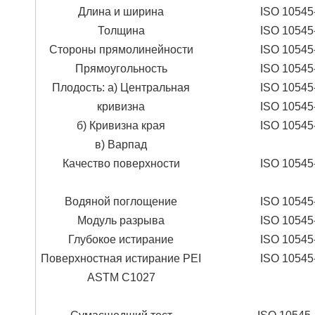
Длина и ширина
ISO 10545
Толщина
ISO 10545
Стороны прямолинейности
ISO 10545
Прямоугольность
ISO 10545
Плодость: а) Центральная
ISO 10545
кривизна
ISO 10545
б) Кривизна края
ISO 10545
в) Варпад
Качество поверхности
ISO 10545
Водяной поглощение
ISO 10545
Модуль разрыва
ISO 10545
Глубокое истирание
ISO 10545
Поверхностная истирание PEI
ISO 10545
ASTM C1027