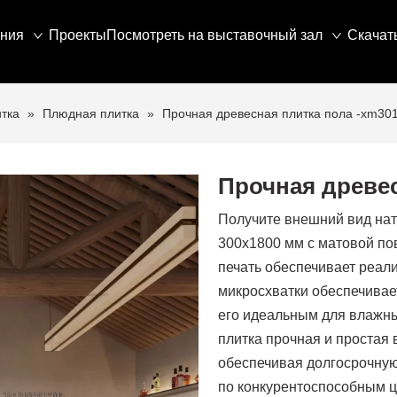
ния
Проекты
Посмотреть на выставочный зал
Скачат
тка
»
Плюдная плитка
»
Прочная древесная плитка пола -xm30
Прочная древес
Получите внешний вид нат
300x1800 мм с матовой по
печать обеспечивает реали
микросхватки обеспечивае
его идеальным для влажных
плитка прочная и простая
обеспечивая долгосрочную
по конкурентоспособным ц