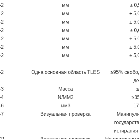
-2
мм
± 0
-2
мм
± 5
-2
мм
± 5
-2
мм
± 0
-2
мм
± 5
-2
мм
± 5
-2
мм
± 5
-2
Одна основная область TLES
≥95% свобо
де
-3
Масса
≤
-4
N/MM2
≥3
-6
мм3
17
-7
Визуальная проверка
Манипули
государст
истирания