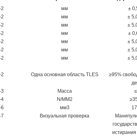
-2
мм
± 0
-2
мм
± 5
-2
мм
± 5
-2
мм
± 0
-2
мм
± 5
-2
мм
± 5
-2
мм
± 5
-2
Одна основная область TLES
≥95% свобо
де
-3
Масса
≤
-4
N/MM2
≥3
-6
мм3
17
-7
Визуальная проверка
Манипули
государст
истирания