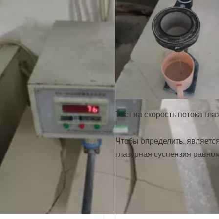
Тест на скорость потока гла
Чтобы определить, является
глазурная суспензия равно