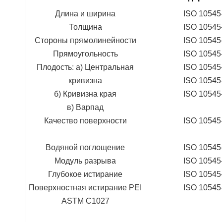
Длина и ширина
ISO 10545
Толщина
ISO 10545
Стороны прямолинейности
ISO 10545
Прямоугольность
ISO 10545
Плодость: а) Центральная
ISO 10545
кривизна
ISO 10545
б) Кривизна края
ISO 10545
в) Варпад
Качество поверхности
ISO 10545
Водяной поглощение
ISO 10545
Модуль разрыва
ISO 10545
Глубокое истирание
ISO 10545
Поверхностная истирание PEI
ISO 10545
ASTM C1027