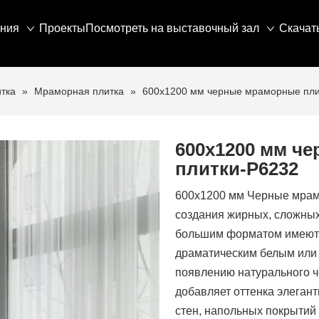
ния
Проекты
Посмотреть на выставочный зал
Скачат
тка
»
Мраморная плитка
»
600x1200 мм черные мраморные пли
600x1200 мм ч
плитки-P6232
600x1200 мм Черные мрам
создания жирных, сложных
большим форматом имеют 
драматическим белым или
появлению натурального 
добавляет оттенка элегант
стен, напольных покрытий 