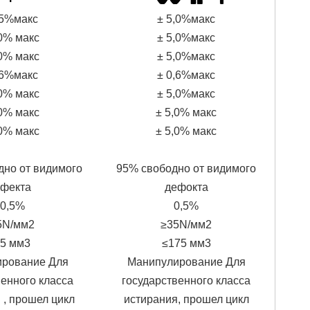
,5%макс
± 5,0%макс
,0% макс
± 5,0%макс
,0% макс
± 5,0%макс
,6%макс
± 0,6%макс
,0% макс
± 5,0%макс
,0% макс
± 5,0% макс
,0% макс
± 5,0% макс
дно от видимого
95% свободно от видимого
фекта
дефокта
0,5%
0,5%
5N/мм2
≥35N/мм2
5 мм3
≤175 мм3
рование Для
Манипулирование Для
венного класса
государственного класса
 , прошел цикл
истирания, прошел цикл