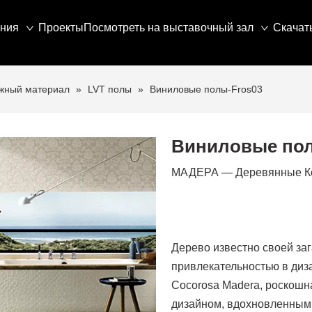
ния
Проекты
Посмотреть на выставочный зал
Скачат
ажный материал
»
LVT полы
»
Виниловые полы-Fros03
Виниловые пол
МАДЕРА — Деревянные К
Дерево известно своей за
привлекательностью в диз
Cocorosa Madera, роскошн
дизайном, вдохновленным 