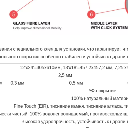
вания специального клея для установки, что гарантирует, ч
польного покрытия особенно стабилен и устойчив к царапин
12'x24'=305x610мм, 18'x18'=457,2x457,2 мм, 7,25'x4
2,5 мм
мм
0,3 мм
0,5 мм
УФ-покрытие
100% натуральный матер
Fine Touch (EIR), тиснение камня, тиснение атласа, 
чески чистый, 100% водонепроницаемый, противоскользящи
Высокая ударопрочность, устойчивость к царапин