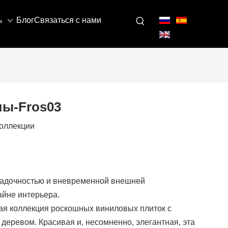
ь
Блог
Связаться с нами
ы-Fros03
оллекции
гадочностью и вневременной внешней
айне интерьера.
ая коллекция роскошных виниловых плиток с
деревом. Красивая и, несомненно, элегантная, эта